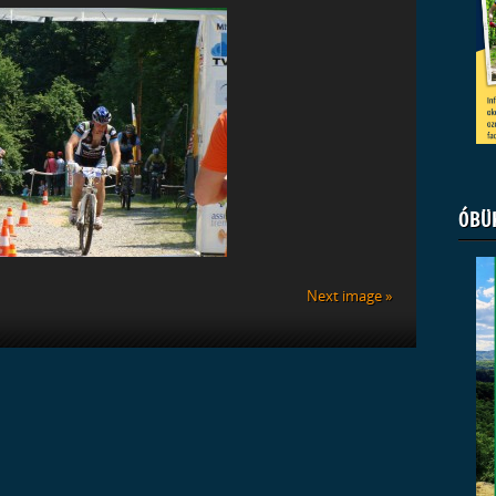
ÓBÜ
Next image »