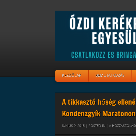
KEZDŐLAP
BEMUTATKOZÁS
A tikkasztó hőség ellené
Kondenzgyík Maratonon
10501956_935510
JÚNIUS 9, 2015 | POSTED IN |
A HOZZÁSZÓLÁS
BEJEGYZÉSHEZ