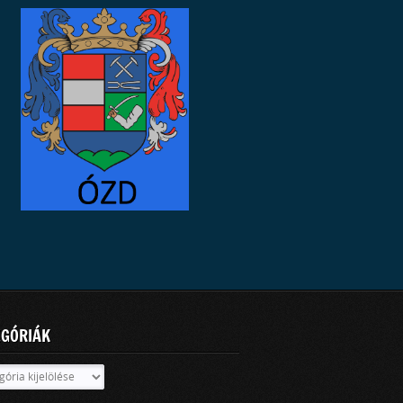
EGÓRIÁK
óriák