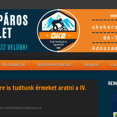
INFORMÁCIÓK
VERSENYNAPTÁR 2025
TAGJAINK
GAL
REN
re is tudtunk érmeket aratni a IV.
379828874_5126734339829115130_N
OK LEHETŐSÉGE KIKAPCSOLVA