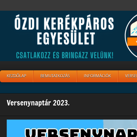
KEZDŐLAP
BEMUTATKOZÁS
INFORMÁCIÓK
VERSE
Versenynaptár 2023.