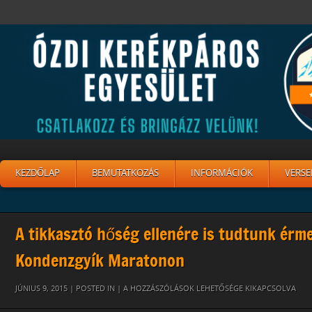
KEZDŐLAP
BEMUTATKOZÁS
INFORMÁCIÓK
VERSE
A tikkasztó hőség ellenére is tudtunk érme
Kondenzgyík Maratonon
11377126_935520543161191_953337958257983384_N
JÚNIUS 9, 2015 | POSTED IN |
A HOZZÁSZÓLÁSOK LEHETŐSÉGE KIKAPCSOLVA
BEJEGYZÉSHEZ