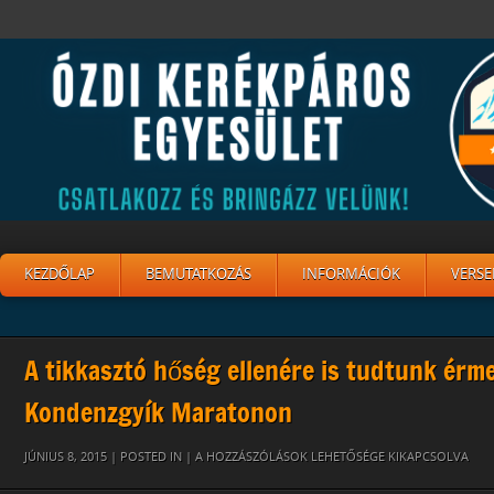
KEZDŐLAP
BEMUTATKOZÁS
INFORMÁCIÓK
VERSE
A tikkasztó hőség ellenére is tudtunk érme
Kondenzgyík Maratonon
1455928_892390054140728_1424896598695372240_N
JÚNIUS 8, 2015 | POSTED IN |
A HOZZÁSZÓLÁSOK LEHETŐSÉGE KIKAPCSOLVA
BEJEGYZÉSHEZ