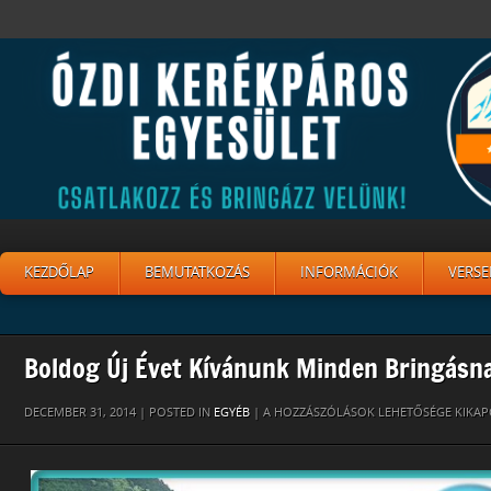
KEZDŐLAP
BEMUTATKOZÁS
INFORMÁCIÓK
VERSE
Boldog Új Évet Kívánunk Minden Bringásna
BOLDOG
DECEMBER 31, 2014 | POSTED IN
EGYÉB
|
A HOZZÁSZÓLÁSOK LEHETŐSÉGE KIKA
ÚJ
ÉVET
KÍVÁNUNK