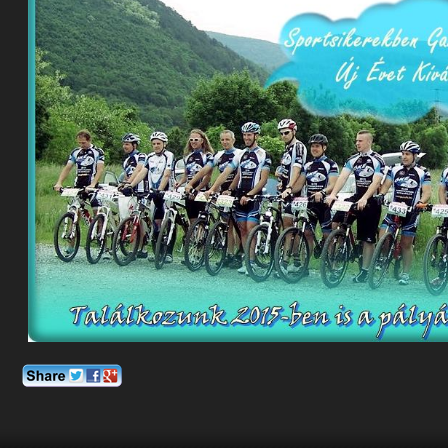
MINDEN
BRINGÁSNAK!
:)
BEJEGYZÉSHEZ