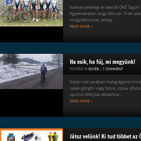
Kedves jelenlegi és leendő ÓKE Tagok! 
figyelmeteket, hogy február 15-én pént
közgyűlésünket, amely...
READ MORE »
Ha esik, ha fúj, mi megyünk!
POSTED IN
EGYÉB
|
1 COMMENT
Valaki már javában meleg égövön kivá
valaki görgőn vagy futva, úszva, sífut
sportot előnybe részesítve,...
READ MORE »
Játsz velünk! Ki tud többet az 