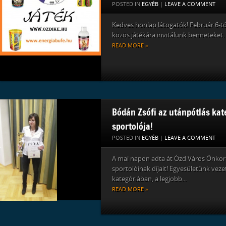
POSTED IN
EGYÉB
|
LEAVE A COMMENT
Kedves honlap látogatók! Február 6-tó
közös játékára invitálunk benneteket.
READ MORE »
Bódán Zsófi az utánpótlás kat
sportolója!
POSTED IN
EGYÉB
|
LEAVE A COMMENT
A mai napon adta át Ózd Város Önkor
sportolóinak díjait! Egyesületünk vez
kategóriában, a legjobb...
READ MORE »