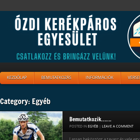
KEZDŐLAP
BEMUTATKOZÁS
INFORMÁCIÓK
VERSE
Category: Egyéb
Bemutatkozik…….
POSTED IN
EGYÉB
|
LEAVE A COMMENT
Lassan beköszönt a tavasz és vele együ