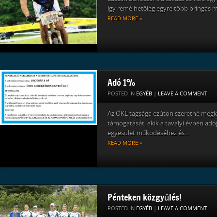
így remélhetőleg egyre több bringás me
READ MORE »
Adó 1%
POSTED IN
EGYÉB
|
LEAVE A COMMENT
Az ÓKE tagsága ezúton szeretné meg
támogatását, akik a tavalyi évben adó
egyesület működéséhez és...
READ MORE »
Pénteken közgyűlés!
POSTED IN
EGYÉB
|
LEAVE A COMMENT