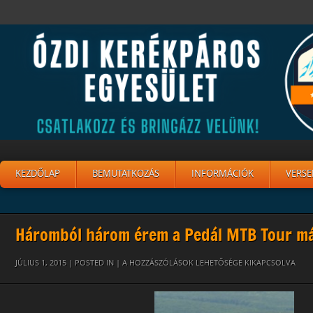
KEZDŐLAP
BEMUTATKOZÁS
INFORMÁCIÓK
VERSE
Háromból három érem a Pedál MTB Tour m
2
JÚLIUS 1, 2015 | POSTED IN |
A HOZZÁSZÓLÁSOK LEHETŐSÉGE KIKAPCSOLVA
BEJEGYZÉSHEZ