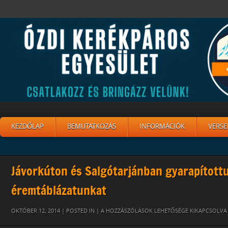
KEZDŐLAP
BEMUTATKOZÁS
INFORMÁCIÓK
VERSE
Jávorkúton és Salgótarjánban gyarapított
éremtáblázatunkat
10
OKTÓBER 12, 2014 | POSTED IN |
A HOZZÁSZÓLÁSOK LEHETŐSÉGE KIKAPCSOLVA
BEJEGYZÉSHEZ