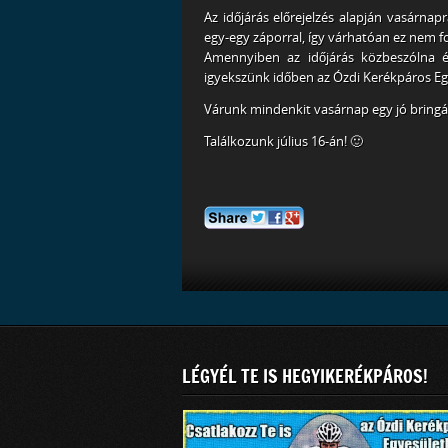
Az időjárás előrejelzés alapján vasárnap
egy-egy záporral, így várhatóan ez nem fo
Amennyiben az időjárás közbeszólna és
igyekszünk időben az Ózdi Kerékpáros Eg
Várunk mindenkit vasárnap egy jó bringá
Találkozunk július 16-án! 🙂
LÉGYÉL TE IS HEGYIKERÉKPÁROS!