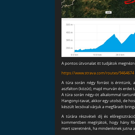
A pontos útvonalat itt tudjátok megnézni
https://www.strava.com/routes/9464674
A túra során négy forrást is érintünk, 
aszfalton (közút), majd murván és erdei t
A túra során négy-öt alkalommal tartunk
Hangonyi-tavat, akkor egy utolsó, de hoss
készült lecsóval várjuk a megfáradt brin
A túrára részvételi díj és előregisztr
kommentben megírjátok, hogy hány főve
mert szeretnénk, ha mindenkinek jutna a