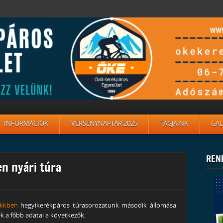
INFORMÁCIÓK
VERSENYNAPTÁR 2025
TAGJAINK
GAL
REN
n nyári túra
ükkben
hegyikerékpáros túrasorozatunk második állomása
k a főbb adatai a következők: