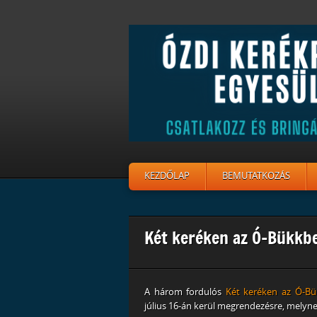
KEZDŐLAP
BEMUTATKOZÁS
Két keréken az Ó-Bükkbe
A három fordulós
Két keréken az Ó-B
július 16-án kerül megrendezésre, melyne