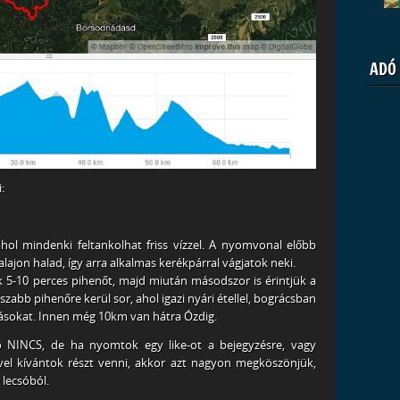
ADÓ
:
ahol mindenki feltankolhat friss vízzel. A nyomvonal előbb
alajon halad, így arra alkalmas kerékpárral vágjatok neki.
 5-10 perces pihenőt, majd miután másodszor is érintjük a
zabb pihenőre kerül sor, ahol igazi nyári étellel, bográcsban
gásokat. Innen még 10km van hátra Ózdig.
áció NINCS, de ha nyomtok egy like-ot a bejegyzésre, vagy
l kívántok részt venni, akkor azt nagyon megköszönjük,
 lecsóból.