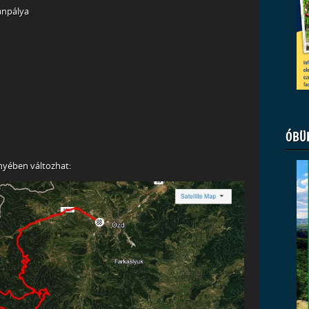
tanpálya
ÓBÜ
ényében változhat: