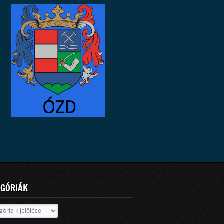
EGÓRIÁK
óriák