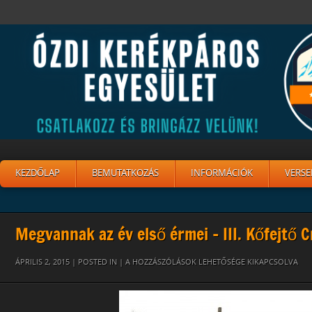
KEZDŐLAP
BEMUTATKOZÁS
INFORMÁCIÓK
VERSE
Megvannak az év első érmei – III. Kőfejtő 
PISTA
ÁPRILIS 2, 2015 | POSTED IN |
A HOZZÁSZÓLÁSOK LEHETŐSÉGE KIKAPCSOLVA
TARCAL
BEJEGYZÉSHEZ