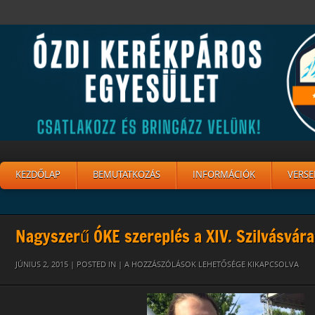
KEZDŐLAP
BEMUTATKOZÁS
INFORMÁCIÓK
VERSE
Nagyszerű ÓKE szereplés a XIV. Szilvásvá
BERNI
JÚNIUS 2, 2015 | POSTED IN |
A HOZZÁSZÓLÁSOK LEHETŐSÉGE KIKAPCSOLVA
SZILVÁS
2015
BEJEGYZÉSHEZ