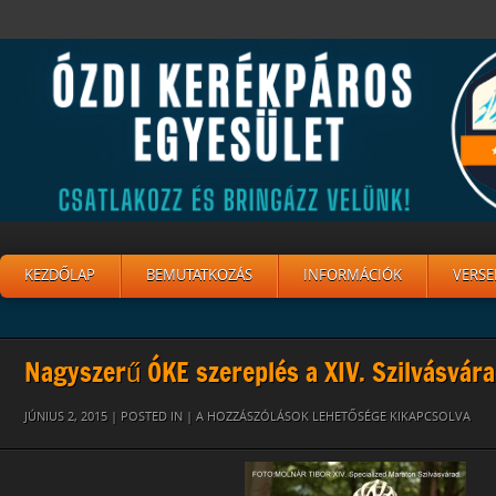
KEZDŐLAP
BEMUTATKOZÁS
INFORMÁCIÓK
VERSE
Nagyszerű ÓKE szereplés a XIV. Szilvásvá
ISTVÁN
JÚNIUS 2, 2015 | POSTED IN |
A HOZZÁSZÓLÁSOK LEHETŐSÉGE KIKAPCSOLVA
SZILVÁS
2015
BEJEGYZÉSHEZ