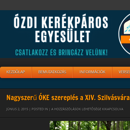
KEZDŐLAP
BEMUTATKOZÁS
INFORMÁCIÓK
VERSE
Nagyszerű ÓKE szereplés a XIV. Szilvásvá
SZILVÁS6
JÚNIUS 2, 2015 | POSTED IN |
A HOZZÁSZÓLÁSOK LEHETŐSÉGE KIKAPCSOLVA
BEJEGYZÉSHEZ