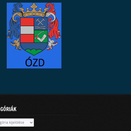
EGÓRIÁK
óriák