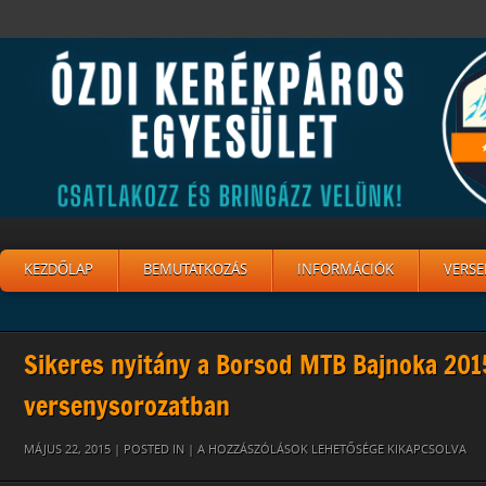
KEZDŐLAP
BEMUTATKOZÁS
INFORMÁCIÓK
VERSE
Sikeres nyitány a Borsod MTB Bajnoka 201
versenysorozatban
BUKKSZENT
MÁJUS 22, 2015 | POSTED IN |
A HOZZÁSZÓLÁSOK LEHETŐSÉGE KIKAPCSOLVA
DOBOGO