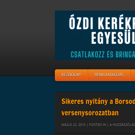
KEZDŐLAP
BEMUTATKOZÁS
Sikeres nyitány a Borso
versenysorozatban
TOMI
MÁJUS 22, 2015 | POSTED IN |
A HOZZÁSZÓLÁ
BUKKSZENT