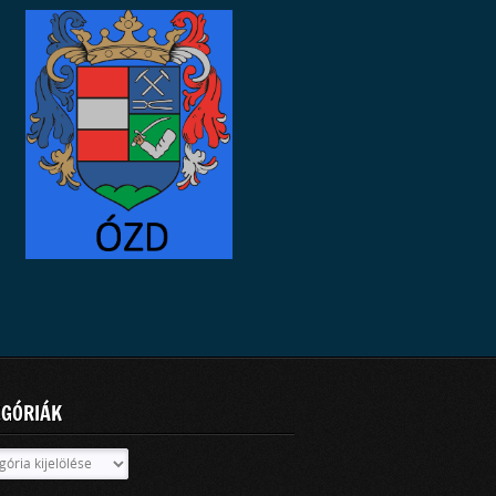
EGÓRIÁK
óriák