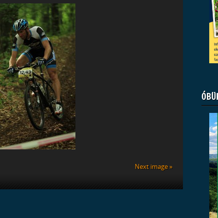
ÓBÜ
Next image »