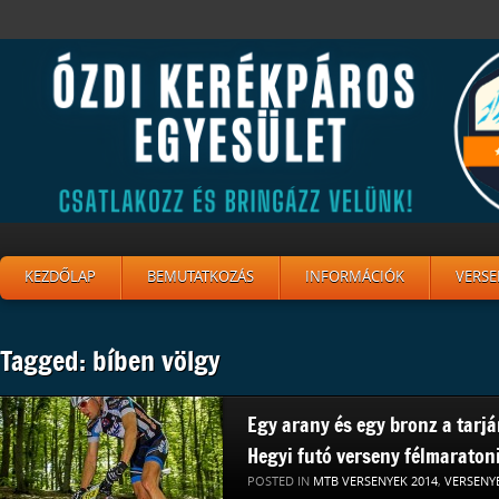
KEZDŐLAP
BEMUTATKOZÁS
INFORMÁCIÓK
VERSE
Tagged: bíben völgy
Egy arany és egy bronz a tarjá
Hegyi futó verseny félmaratoni
POSTED IN
MTB VERSENYEK 2014
,
VERSENY