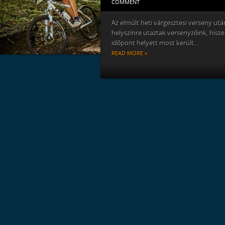
COMMENT
Az elmúlt heti várgesztesi verseny utá
helyszínre utaztak versenyzőink, hiszen
időpont helyett most került...
READ MORE »