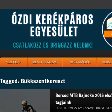
KEZDŐLAP
BEMUTATKOZÁS
INFORMÁCIÓK
VERSE
Tagged: Bükkszentkereszt
Borsod MTB Bajnoka 2016 első
tagjaink
POSTED IN
VERSENYBESZÁMOLÓK
,
VERSEN