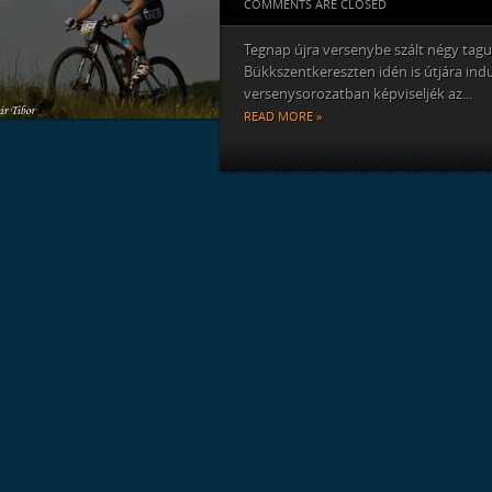
COMMENTS ARE CLOSED
Tegnap újra versenybe szált négy tagu
Bükkszentkereszten idén is útjára in
versenysorozatban képviseljék az...
READ MORE »