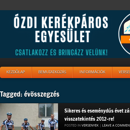
KEZDŐLAP
BEMUTATKOZÁS
INFORMÁCIÓK
VERSE
Tagged: évösszegzés
Sikeres és eseménydús évet zá
visszatekintés 2012-re!
POSTED IN
VERSENYEK
|
LEAVE A COMMEN