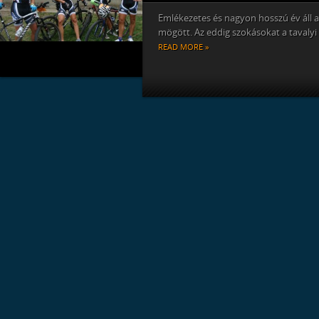
Emlékezetes és nagyon hosszú év áll a
mögött. Az eddig szokásokat a tavalyi 
READ MORE »