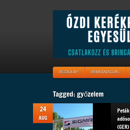
KEZDŐLAP
BEMUTATKOZÁS
Tagged: győzelem
24
Peták
AUG
adóso
(GER)