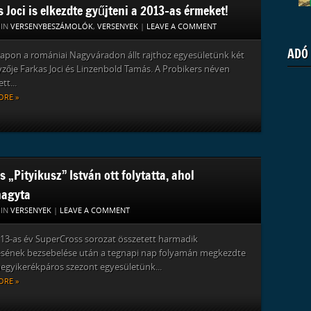
 Joci is elkezdte gyűjteni a 2013-as érmeket!
 IN
VERSENYBESZÁMOLÓK
,
VERSENYEK
|
LEAVE A COMMENT
ADÓ
apon a romániai Nagyváradon állt rajthoz egyesületünk két
zője Farkas Joci és Linzenbold Tamás. A Probikers néven
tt...
ORE »
 „Pityikusz” István ott folytatta, ahol
agyta
 IN
VERSENYEK
|
LEAVE A COMMENT
13-as év SuperCross sorozat összetett harmadik
ésének bezsebelése után a tegnapi nap folyamán megkezdte
hegyikerékpáros szezont egyesületünk...
ORE »