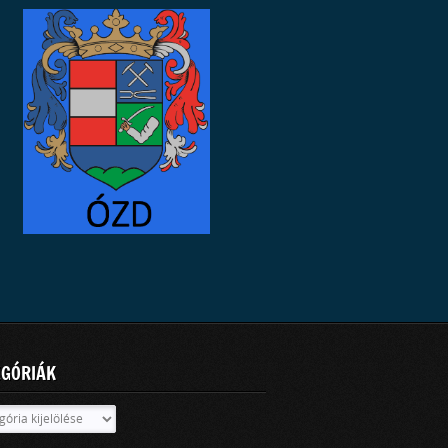
EGÓRIÁK
óriák