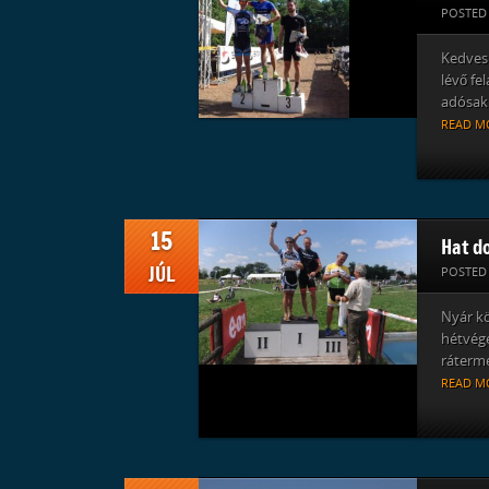
POSTED
Kedves 
lévő fe
adósak 
READ M
15
Hat d
JÚL
POSTED
Nyár kö
hétvégé
ráterme
READ M