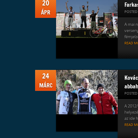
20
Farkas
ÁPR
POSTED
A mai n
verseny
fémjelze
READ M
24
Kovács
MÁRC
abbah
POSTED
A 2012/
helyez
az ide 
READ M