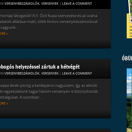
 IN
VERSENYBESZÁMOLÓK
,
VERSENYEK
|
LEAVE A COMMENT
honlap látogatók! A II. Ózd Kupa szervezése és az utána
ladatok ellátása miatt, több fontos versenybeszámolóval
vagyunk...
ORE »
ÓBÜ
obogós helyezéssel zártuk a hétvégét
 IN
VERSENYBESZÁMOLÓK
,
VERSENYEK
|
LEAVE A COMMENT
zepe lévén pörög a kerékpáros nagyüzem, így az elmúlt
n egyesületünk tagjai három versenyen is bizonyították
ttségüket. A szombati...
ORE »