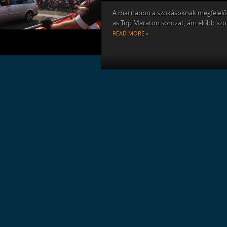
A mai napon a szokásoknak megfelelőe
as Top Maraton sorozat, ám előbb szo
READ MORE »