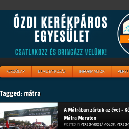
KEZDŐLAP
BEMUTATKOZÁS
INFORMÁCIÓK
VERSE
Tagged: mátra
A Mátrában zártuk az évet – K
Mátra Maraton
POSTED IN
VERSENYBESZÁMOLÓK
,
VERSEN