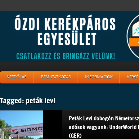
KEZDŐLAP
BEMUTATKOZÁS
INFORMÁCIÓK
VERSE
Tagged: peták levi
Peták Levi dobogón Németorsz
adósok vagyunk: UnderWorld 
(GER)