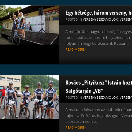
Egy hétvége, három verseny, 
POSTED IN
VERSENYBESZÁMOLÓK
,
VERSEN
A mögöttünk hagyott hétvégén egyes
tétlenkedtek és három helyszínen is ra
folyamán hegyikerekeseink Kassán...
READ MORE »
Kovács „Pityikusz” István hozt
Salgótarján „VB”
POSTED IN
VERSENYBESZÁMOLÓK
,
VERSEN
A mai nap folyamán az klubunk néhány
rajhoz a 19. Város Bajnokságon. Vers
előzetesen nem ez...
READ MORE »