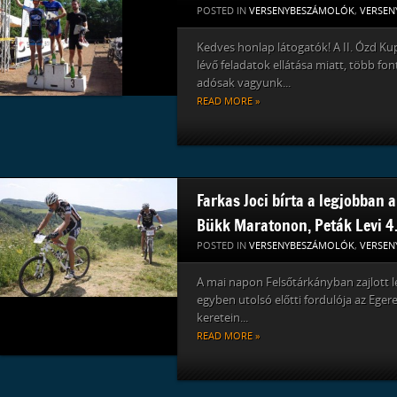
POSTED IN
VERSENYBESZÁMOLÓK
,
VERSEN
Kedves honlap látogatók! A II. Ózd Ku
lévő feladatok ellátása miatt, több f
adósak vagyunk...
READ MORE »
Farkas Joci bírta a legjobban a
Bükk Maratonon, Peták Levi 
POSTED IN
VERSENYBESZÁMOLÓK
,
VERSEN
A mai napon Felsőtárkányban zajlott l
egyben utolsó előtti fordulója az Egere
keretein...
READ MORE »