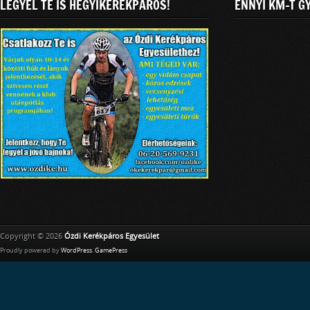
LÉGYÉL TE IS HEGYIKERÉKPÁROS!
ENNYI KM-T G
Copyright © 2026
Ózdi Kerékpáros Egyesület
Proudly powered by
WordPress
.
GamePress