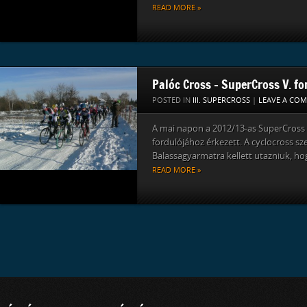
READ MORE »
Palóc Cross – SuperCross V. f
POSTED IN
III. SUPERCROSS
|
LEAVE A CO
A mai napon a 2012/13-as SuperCross s
fordulójához érkezett. A cyclocross sz
Balassagyarmatra kellett utazniuk, hog
READ MORE »