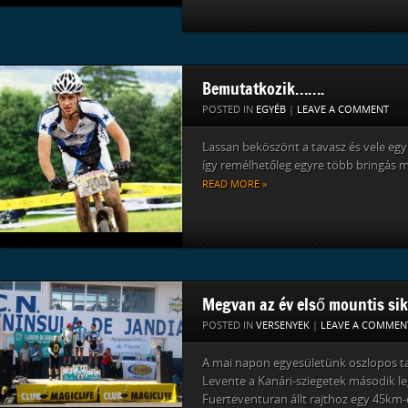
Bemutatkozik…….
POSTED IN
EGYÉB
|
LEAVE A COMMENT
Lassan beköszönt a tavasz és vele együ
így remélhetőleg egyre több bringás me
READ MORE »
Megvan az év első mountis sik
POSTED IN
VERSENYEK
|
LEAVE A COMMEN
A mai napon egyesületünk oszlopos ta
Levente a Kanári-sziegetek második l
Fuerteventuran állt rajthoz egy 45km-e