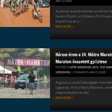
ARE CLOSED
Az elmúlt évektől eltérően az elmúlt 
hanem Ózdon, az Eddekor-Ózd Kupával 
SuperCross és a...
READ MORE »
Három érem a 14. Mátra Marato
Maraton összetett győztese
POSTED IN
MTB VERSENYEK 2015
,
TOP MA
VERSENYEK
|
COMMENTS ARE CLOSED
Augusztus utolsó hétvégéjén nem leh
tagjainak, mint a Mátra Maraton, amel
megrendezésre az idei...
READ MORE »