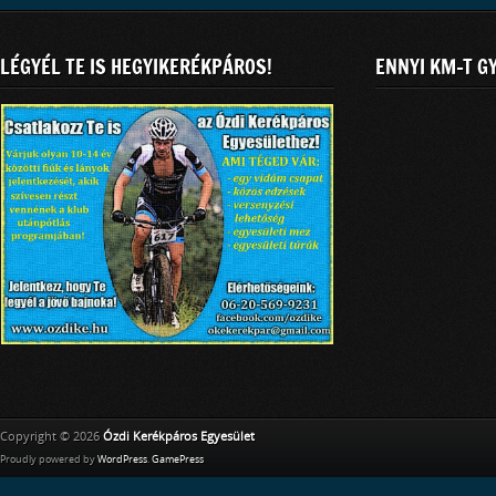
LÉGYÉL TE IS HEGYIKERÉKPÁROS!
ENNYI KM-T G
Copyright © 2026
Ózdi Kerékpáros Egyesület
Proudly powered by
WordPress
.
GamePress