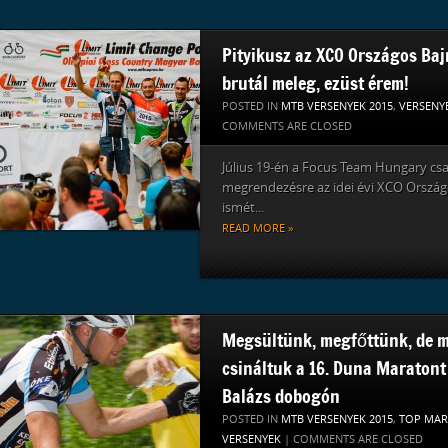
Pityikusz az XCO Országos Baj
brutál meleg, ezüst érem!
POSTED IN
MTB VERSENYEK 2015
,
VERSENY
COMMENTS ARE CLOSED
Július 19-én a Focus Team Hungary cs
megrendezésre az idei évi XCO Ország
ismét...
READ MORE »
Megsültünk, megfőttünk, de 
csináltuk a 16. Duna Maratont 
Balázs dobogón
POSTED IN
MTB VERSENYEK 2015
,
TOP MA
VERSENYEK
|
COMMENTS ARE CLOSED