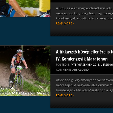
A június elején megrendezett miskolc
nem gondoltuk, hogy lesz még meleg
körülmények között zajló versenyünk.
READ MORE »
A tikkasztó hőség ellenére is 
IV. Kondenzgyík Maratonon
POSTED IN
MTB VERSENYEK 2015
,
VERSENY
COMMENTS ARE CLOSED
Az év eddigi legkeményebb versenyén 
hétvégéjén. A negyedik alkalommal m
Kondenzgyík Miskolc Maratonon a le
READ MORE »