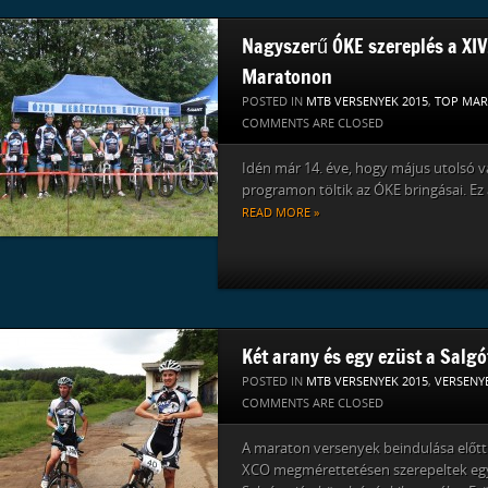
Nagyszerű ÓKE szereplés a XIV
Maratonon
POSTED IN
MTB VERSENYEK 2015
,
TOP MA
COMMENTS ARE CLOSED
Idén már 14. éve, hogy május utolsó 
programon töltik az ÓKE bringásai. Ez
READ MORE »
Két arany és egy ezüst a Salgó
POSTED IN
MTB VERSENYEK 2015
,
VERSENY
COMMENTS ARE CLOSED
A maraton versenyek beindulása előtt
XCO megmérettetésen szerepeltek egy