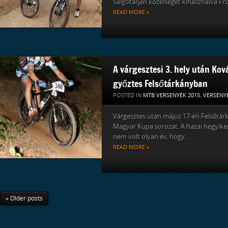
Salgótarján közelségét kihasználva Fröl
READ MORE »
A várgesztesi 3. hely után Kov
győztes Felsőtárkányban
POSTED IN
MTB VERSENYEK 2015
,
VERSENY
Várgesztes után május 17-én Felsőtár
Magyar Kupa sorozat. A hazai hegyik
nem volt olyan év, hogy...
READ MORE »
« Older posts