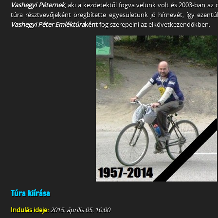
Vashegyi Péternek
, aki a kezdetektől fogva velünk volt és 2003-ban a
túra résztvevőjeként öregbítette egyesületünk jó hírnevét, így ezentú
Vashegyi Péter Emléktúra
ként
fog szerepelni az elkövetkezendőkben.
Túra kiírása
Indulás ideje:
2015. április 05. 10:00