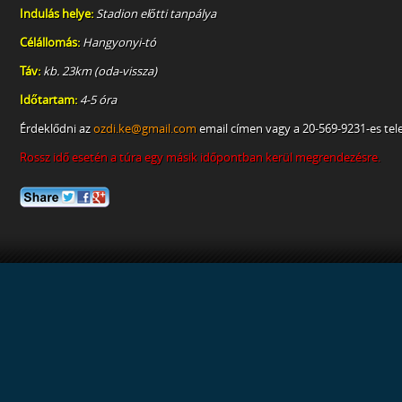
Indulás helye:
Stadion előtti tanpálya
Célállomás:
Hangyonyi-tó
Táv:
kb. 23km (oda-vissza)
Időtartam:
4-5 óra
Érdeklődni az
ozdi.ke@gmail.com
email címen vagy a 20-569-9231-es te
Rossz idő esetén a túra egy másik időpontban kerül megrendezésre.