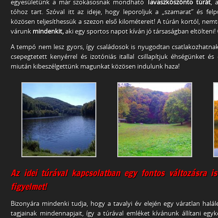
egyesületünk a már szokásosnak mondható
Tavaszköszöntő túrát
, 
tóhoz tart. Szóval itt az ideje, hogy leporoljuk a „szamarat” és fe
közösen teljesíthessük a szezon első kilométereit! A túrán kortól, nemt
várunk
mindenkit
,
aki egy sportos napot kíván jó társaságban eltölteni! 
A tempó nem lesz gyors, így családosok is nyugodtan csatlakozhatna
csepegtetett kenyérrel és izotóniás itallal csillapítjuk éhségünket é
miután kibeszélgettünk magunkat közösen indulunk haza!
Az idei túrával kapcsolatban egy fontos változásra is
figyelmet!
Bizonyára mindenki tudja, hogy a tavalyi év elején egy váratlan halál
tagjainak mindennapjait, így a túrával emléket kívánunk állítani egy