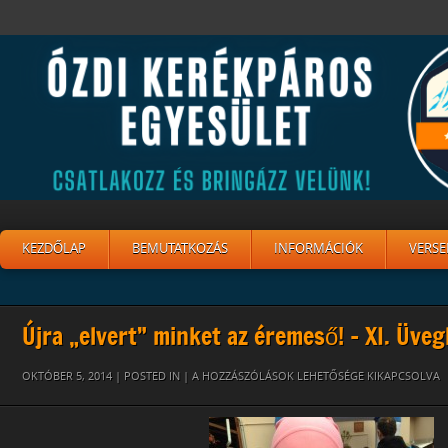
KEZDŐLAP
BEMUTATKOZÁS
INFORMÁCIÓK
VERSE
Újra „elvert” minket az éremeső! – XI. Üve
16
OKTÓBER 5, 2014 | POSTED IN |
A HOZZÁSZÓLÁSOK LEHETŐSÉGE KIKAPCSOLVA
BEJEGYZÉSHEZ