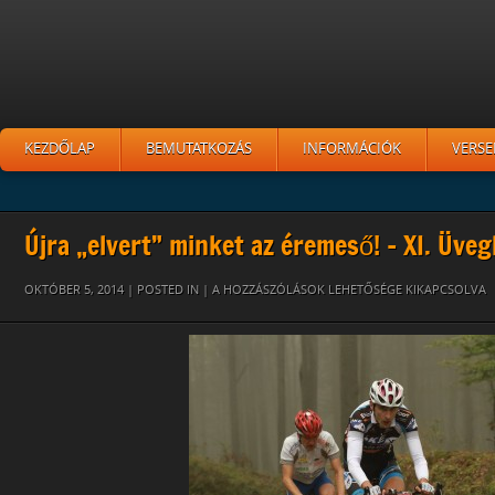
KEZDŐLAP
BEMUTATKOZÁS
INFORMÁCIÓK
VERSE
Újra „elvert” minket az éremeső! – XI. Üve
9
OKTÓBER 5, 2014 | POSTED IN |
A HOZZÁSZÓLÁSOK LEHETŐSÉGE KIKAPCSOLVA
BEJEGYZÉSHEZ