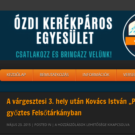
KEZDŐLAP
BEMUTATKOZÁS
INFORMÁCIÓK
VERSE
A várgesztesi 3. hely után Kovács István „P
győztes Felsőtárkányban
PITYIKUSZ
MÁJUS 23, 2015 | POSTED IN |
A HOZZÁSZÓLÁSOK LEHETŐSÉGE KIKAPCSOLVA
TARKANY3