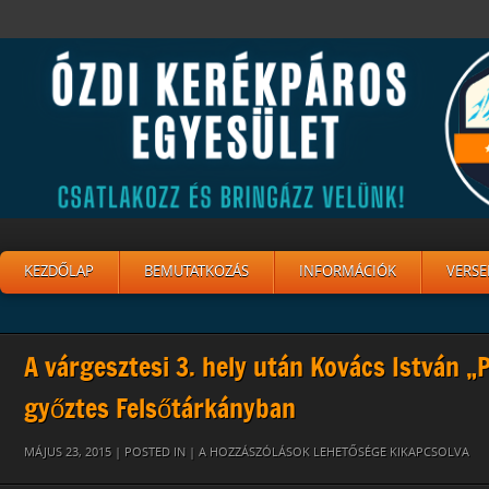
KEZDŐLAP
BEMUTATKOZÁS
INFORMÁCIÓK
VERSE
A várgesztesi 3. hely után Kovács István „P
győztes Felsőtárkányban
PITYIKUSZ
MÁJUS 23, 2015 | POSTED IN |
A HOZZÁSZÓLÁSOK LEHETŐSÉGE KIKAPCSOLVA
TARKANY4