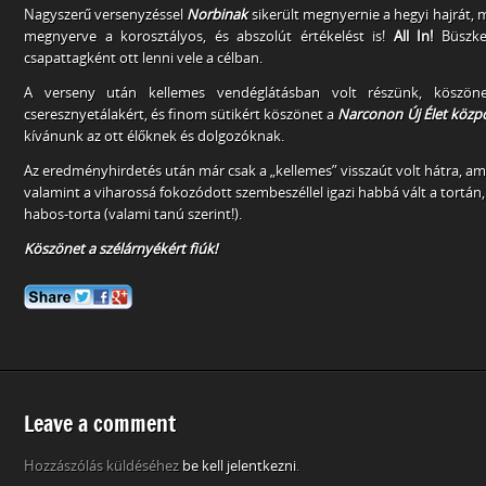
Nagyszerű versenyzéssel
Norbinak
sikerült megnyernie a hegyi hajrát, ma
megnyerve a korosztályos, és abszolút értékelést is!
All In!
Büszke 
csapattagként ott lenni vele a célban.
A verseny után kellemes vendéglátásban volt részünk, köszön
cseresznyetálakért, és finom sütikért köszönet a
Narconon Új Élet közp
kívánunk az ott élőknek és dolgozóknak.
Az eredményhirdetés után már csak a „kellemes” visszaút volt hátra, ami 
valamint a viharossá fokozódott szembeszéllel igazi habbá vált a tortán
habos-torta (valami tanú szerint!).
Köszönet a szélárnyékért fiúk!
Leave a comment
Hozzászólás küldéséhez
be kell jelentkezni
.