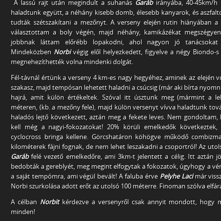
A lassú rajt után megindult a suhanás
Garáb
irányába, 40-45km/h 
haladtunk együtt, a néhány kisebb domb, élesebb kanyarok, és aszfalt
tudták szétszakítani a mezőnyt. A verseny elején rutin hiányában a
választottam a boly végén, majd néhány, kamikázékat megszégyenít
jobbnak láttam előrébb lopakodni, ahol nagyon jó tanácsokat 
Mindeközben
Norbi
végig elől helyezkedett, figyelve a négy Biondo-s
megnehezíthették volna mindenki dolgát.
Fél-távnál értünk a verseny 4 km-es nagy hegyéhez, aminek az elején 
szakasz, majd tempósan lehetett haladni a csúcsig (már aki bírta nyomni
hajrá, amit külön értékeltek. Szóval itt úsztunk meg (mármint a le
méteren, (kb. a mezőny fele), majd külön versenyt vívva haladtunk továb
haladós lejtő következett, aztán meg a fekete leves. Nem gondoltam
kell még a nagyi-fokozatokat! 20% körüli emelkedők következtek,
cyclocross bringa kellene. Görcshatáron köhögve működő combizmai
kilométerek fájni fognak, de nem lehet leszakadni a csoportról! Az ut
Garáb
felé vezető emelkedőre, ami 3km-t jelentett a célig. Itt aztán 
bedobták a gereblyét, meg megint elfogytak a fokozatok, úgyhogy a v
a saját tempómra, ami végül bevált! A faluba érve
Pelyhe Laci
már vissz
Norbi szurkolása adott erőt az utolsó 100 méterre. Finoman szólva elfá
A célban
Norbit
kérdezve a versenyről csak annyit mondott, hogy m
minden!