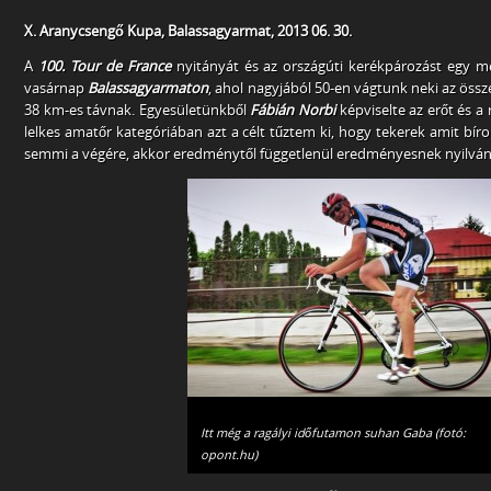
X. Aranycsengő Kupa, Balassagyarmat, 2013 06. 30.
A
100. Tour de France
nyitányát és az országúti kerékpározást egy 
vasárnap
Balassagyarmaton
, ahol nagyjából 50-en vágtunk neki az össz
38 km-es távnak. Egyesületünkből
Fábián Norbi
képviselte az erőt és a
lelkes amatőr kategóriában azt a célt tűztem ki, hogy tekerek amit b
semmi a végére, akkor eredménytől függetlenül eredményesnek nyilván
Itt még a ragályi időfutamon suhan Gaba (fotó:
opont.hu)