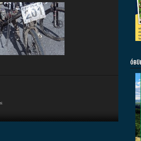
ÓBÜ
ni
.