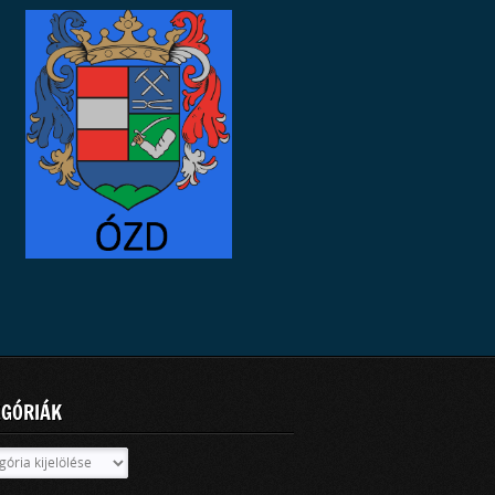
EGÓRIÁK
óriák