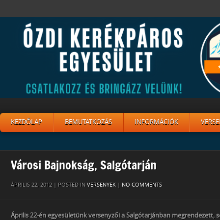
KEZDŐLAP
BEMUTATKOZÁS
INFORMÁCIÓK
VERSE
Városi Bajnokság, Salgótarján
ÁPRILIS 22, 2012 | POSTED IN
VERSENYEK
|
NO COMMENTS
Április 22-én egyesületünk versenyzői a Salgótarjánban megrendezett, 