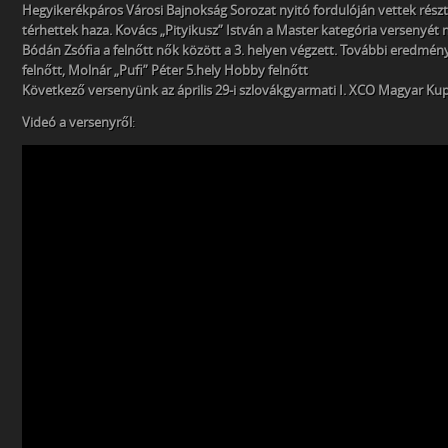
Hegyikerékpáros Városi Bajnokság Sorozat nyitó fordulóján vettek rés
térhettek haza.
Kovács „Pityikusz” István a Master kategória versenyé
Bódán Zsófia a felnőtt nők között a 3. helyen végzett. További eredménye
felnőtt, Molnár „Pufi” Péter 5.hely Hobby felnőtt
Következő versenyünk az április 29-i szlovákgyarmati I. XCO Magyar Ku
Videó a versenyről
: