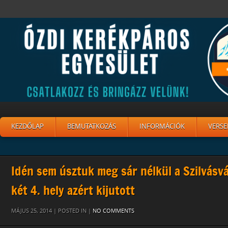
KEZDŐLAP
BEMUTATKOZÁS
INFORMÁCIÓK
VERSE
Idén sem úsztuk meg sár nélkül a Szilvásv
két 4. hely azért kijutott
MÁJUS 25, 2014 | POSTED IN |
NO COMMENTS