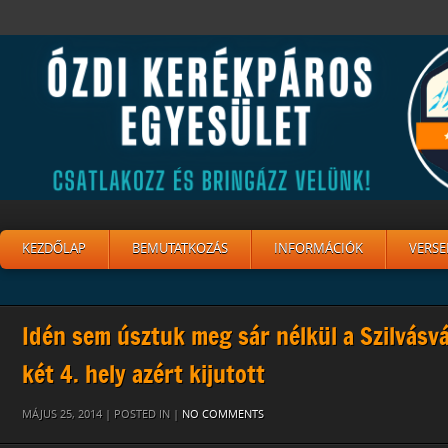
KEZDŐLAP
BEMUTATKOZÁS
INFORMÁCIÓK
VERSE
Idén sem úsztuk meg sár nélkül a Szilvásv
két 4. hely azért kijutott
MÁJUS 25, 2014 | POSTED IN |
NO COMMENTS