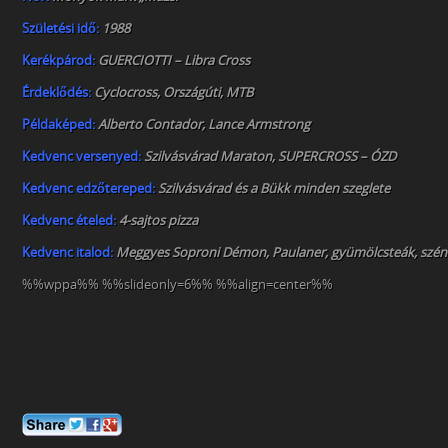
Születési idő:
1988
Kerékpárod:
GUERCIOTTI – Libra Cross
Érdeklődés:
Cyclocross, Országúti, MTB
Példaképed:
Alberto Contador, Lance Armstrong
Kedvenc versenyed:
Szilvásvárad Maraton, SUPERCROSS – ÓZD
Kedvenc edzőtereped:
Szilvásvárad és a Bükk minden szeglete
Kedvenc ételed:
4-sajtos pizza
Kedvenc italod:
Meggyes Soproni Démon, Paulaner, gyümölcsteák, szé
%%wppa%% %%slideonly=6%% %%align=center%%