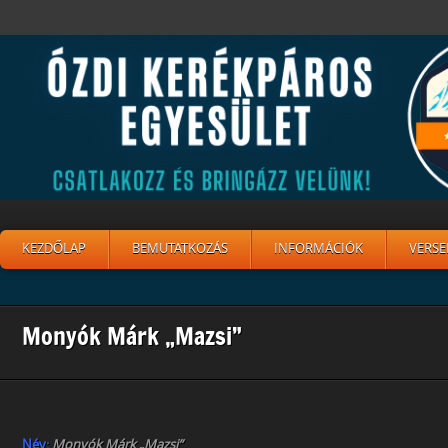
KEZDŐLAP
BEMUTATKOZÁS
INFORMÁCIÓK
VERSE
Monyók Márk „Mazsi”
Név:
Monyók Márk „Mazsi”