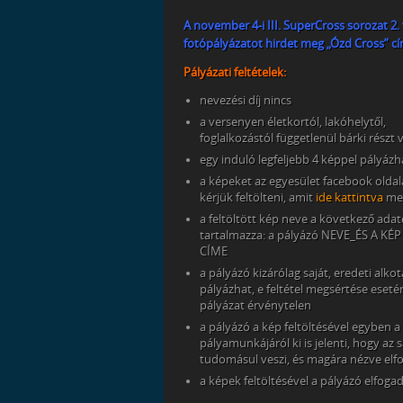
A november 4-i III. SuperCross sorozat 2
fotópályázatot hirdet meg „Ózd Cross” c
Pályázati feltételek:
nevezési díj nincs
a versenyen életkortól, lakóhelytől,
foglalkozástól függetlenül bárki részt 
egy induló legfeljebb 4 képpel pályázh
a képeket az egyesület facebook oldal
kérjük feltölteni, amit
ide kattintva
meg
a feltöltött kép neve a következő ada
tartalmazza: a pályázó NEVE_ÉS A KÉ
CÍME
a pályázó kizárólag saját, eredeti alko
pályázhat, e feltétel megsértése eseté
pályázat érvénytelen
a pályázó a kép feltöltésével egyben a
pályamunkájáról ki is jelenti, hogy az 
tudomásul veszi, és magára nézve elfog
a képek feltöltésével a pályázó elfogad