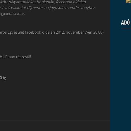
ltöltött pályamunkákat honlapján, facebook oldalán
ésével, valamint díjmentesen jogosult: a rendezvényhez
gjelenéseihez.
ADÓ
páros Egyesület facebook oldalán 2012. november 7-én 20:00-
0HUF-ban részesül!
0-ig