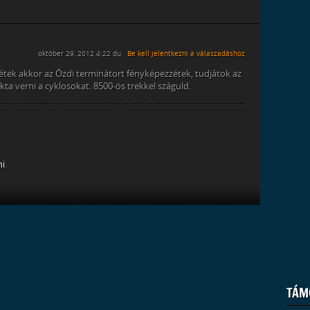
október 29, 2012 4:22 du.
Be kell jelentkezni a válaszadáshoz
nétek akkor az Ózdi terminátort fényképezzétek, tudjátok az
ta verni a cyklosokat. 8500-ös trekkel száguld.
ni
.
TÁM