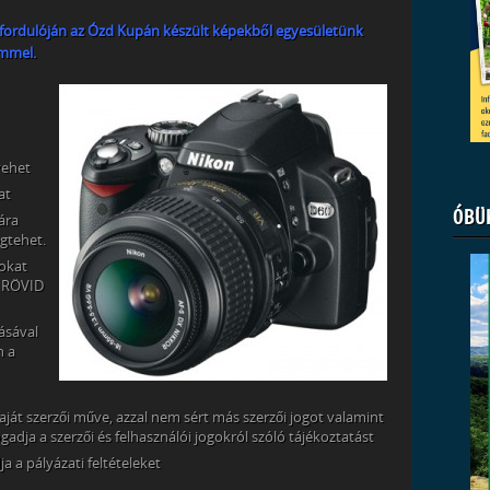
. fordulóján az Ózd Kupán készült képekből egyesületünk
ímmel.
vehet
at
ÓBÜ
ára
tehet.
tokat
P RÖVID
tásával
n a
saját szerzői műve, azzal nem sért más szerzői jogot valamint
adja a szerzői és felhasználói jogokról szóló tájékoztatást
ja a pályázati feltételeket