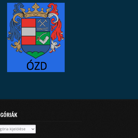
EGÓRIÁK
óriák