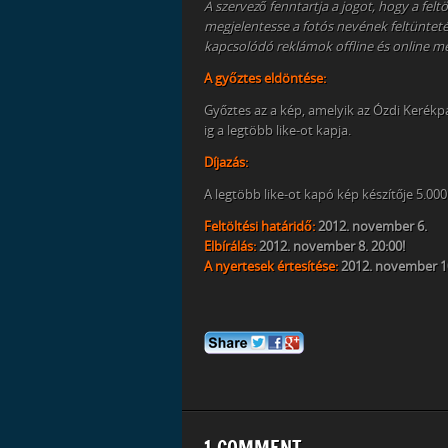
A szervező fenntartja a jogot, hogy a fe
megjelentesse a fotós nevének feltüntet
kapcsolódó reklámok offline és online me
A győztes eldöntése:
Győztes az a kép, amelyik az Ózdi Kerék
ig a legtöbb like-ot kapja.
Díjazás:
A legtöbb like-ot kapó kép készítője 5.00
Feltöltési határidő:
2012. november 6.
Elbírálás:
2012. november 8. 20:00!
A nyertesek értesítése:
2012. november 1
1 COMMENT