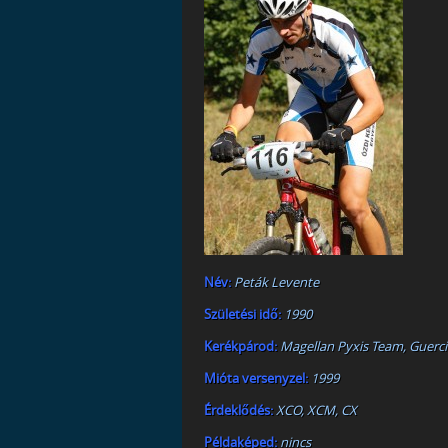
Név:
Peták Levente
Születési idő:
1990
Kerékpárod:
Magellan Pyxis Team, Guercio
Mióta versenyzel:
1999
Érdeklődés:
XCO, XCM, CX
Példaképed:
nincs