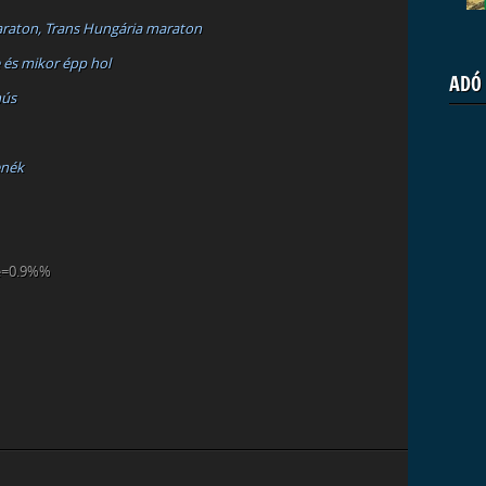
maraton, Trans Hungária maraton
 és mikor épp hol
ADÓ
hús
enék
e=0.9%%