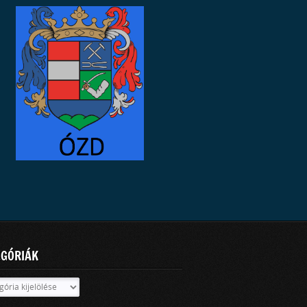
EGÓRIÁK
óriák