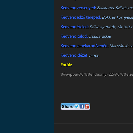
Kedvenc versenyed:
Zalakaros, Szilvás 
Kedvenc edző tereped:
Bükk és környéke
Kedvenc ételed:
Szilvásgombóc, rántott 
Kedvenc italod:
Őszibaracklé
Kedvenc zenekarod/zenéd:
Mai stílusú z
Kedvenc idézet:
nincs
Fotók:
%%wppa%% %%slideonly=22%% %%siz