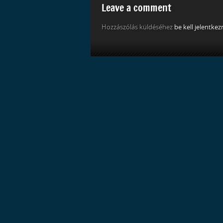
Leave a comment
Hozzászólás küldéséhez
be kell jelentkez