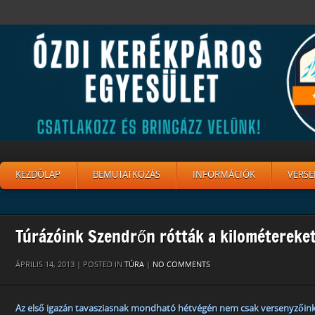
KEZDŐLAP
BEMUTATKOZÁS
INFORMÁCIÓK
VERSE
Túrázóink Szendrőn rótták a kilométereket
ÁPRILIS 14, 2013 | POSTED IN
TÚRA
|
NO COMMENTS
Az első igazán tavasziasnak mondható hétvégén nem csak versenyzőin