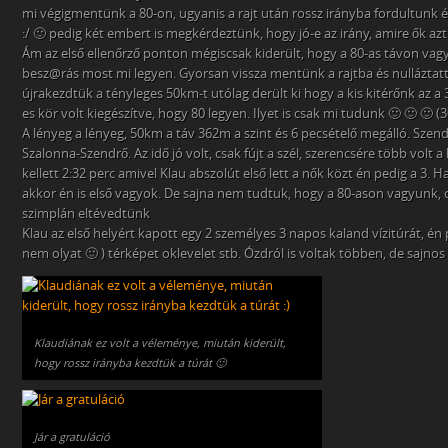
mi végigmentünk a 80-on, ugyanis a rajt után rossz irányba fordultunk é
:/ 🙂 pedig két embert is megkérdeztünk, hogy jó-e az irány, amire ők azt
Ám az első ellenőrző ponton mégiscsak kiderült, hogy a 80-as távon vag
besz@rás most mi legyen. Gyorsan vissza mentünk a rajtba és nulláztat
újrakezdtük a tényleges 50km-t utólag derült ki hogy a kis kitérőnk az a 
es kör volt kiegészítve, hogy 80 legyen. Ilyet is csak mi tudunk 🙂 🙂 🙂
A lényeg a lényeg, 50km a táv 362m a szint és 6 pecsételő megálló. Sze
Szalonna-Szendrő. Az idő jó volt, csak fújt a szél, szerencsére több volt
kellett 2:32 perc amivel Klau abszolút első lett a nők közt én pedig a 3. 
akkor én is első vagyok. De sajna nem tudtuk, hogy a 80-ason vagyunk, c
szimplán eltévedtünk
Klau az első helyért kapott egy 2 személyes 3 napos kaland vízitúrát, é
nem olyat 🙂 ) térképet oklevelet stb. Ózdról is voltak többen, de sajno
Klaudiának ez volt a véleménye, miután kiderült,
hogy rossz irányba kezdtük a túrát 🙂
Jár a gratuláció