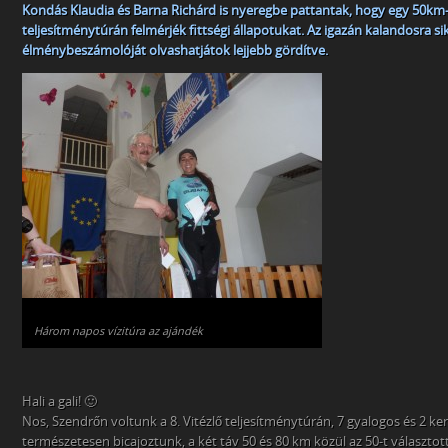
Kondás Klaudia és Barna Richárd is nyeregbe pattantak, hogy egy 50km
teljesítménytúrán felmérjék fittségi állapotukat. Az igazán kalandosra sik
élménybeszámolóját olvashatjátok lejjebb gördítve.
Három napos vízitúra az ajándék
Hali a gali! 🙂
Nos, Szendrőn voltunk a 8. Vitézlő teljesítménytúrán, 7 gyalogos és 2 ke
természetesen bicajoztunk, a két táv 50 és 80 km közül az 50-t választot