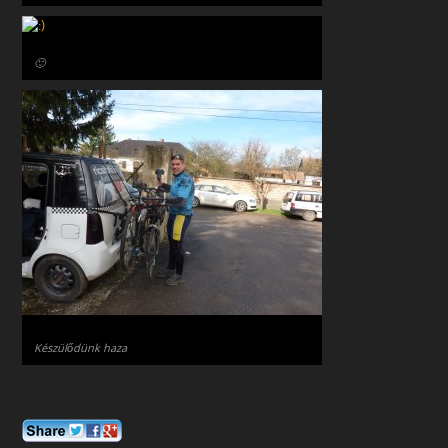
🙂
Készülődünk haza